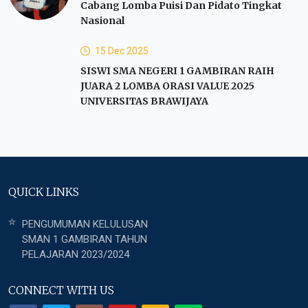
Cabang Lomba Puisi Dan Pidato Tingkat
Nasional
15 Dec 2025
SISWI SMA NEGERI 1 GAMBIRAN RAIH
JUARA 2 LOMBA ORASI VALUE 2025
UNIVERSITAS BRAWIJAYA
QUICK LINKS
PENGUMUMAN KELULUSAN
SMAN 1 GAMBIRAN TAHUN
PELAJARAN 2023/2024
CONNECT WITH US