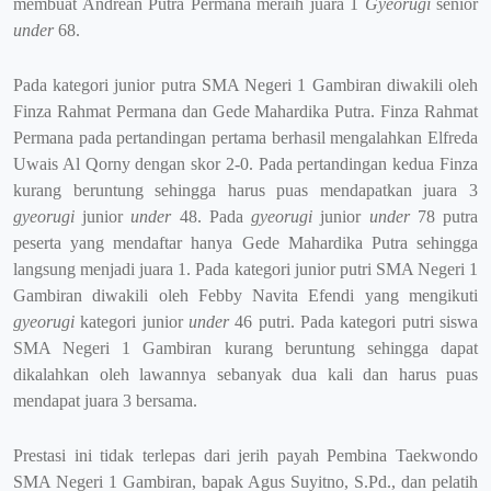
membuat Andrean Putra Permana meraih juara 1
Gyeorugi
senior
under
68.
Pada kategori junior putra SMA Negeri 1 Gambiran diwakili oleh
Finza Rahmat Permana dan Gede Mahardika Putra. Finza Rahmat
Permana pada pertandingan pertama berhasil mengalahkan Elfreda
Uwais Al Qorny dengan skor 2-0. Pada pertandingan kedua Finza
kurang beruntung sehingga harus puas mendapatkan juara 3
gyeorugi
junior
under
48. Pada
gyeorugi
junior
under
78 putra
peserta yang mendaftar hanya Gede Mahardika Putra sehingga
langsung menjadi juara 1. Pada kategori junior putri SMA Negeri 1
Gambiran diwakili oleh Febby Navita Efendi yang mengikuti
gyeorugi
kategori junior
under
46 putri. Pada kategori putri siswa
SMA Negeri 1 Gambiran kurang beruntung sehingga dapat
dikalahkan oleh lawannya sebanyak dua kali dan harus puas
mendapat juara 3 bersama.
Prestasi ini tidak terlepas dari jerih payah Pembina Taekwondo
SMA Negeri 1 Gambiran, bapak Agus Suyitno, S.Pd., dan pelatih