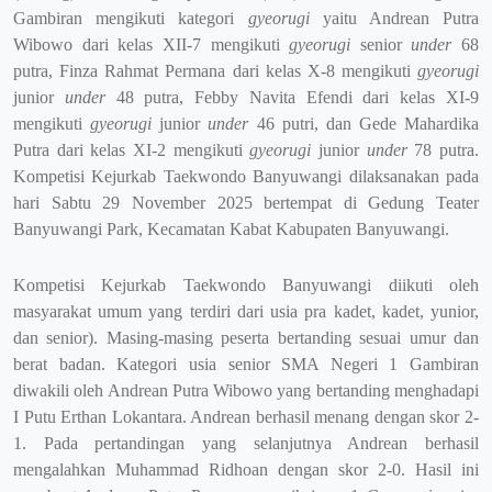
Gambiran mengikuti kategori
gyeorugi
yaitu Andrean Putra
Wibowo dari kelas XII-7 mengikuti
gyeorugi
senior
under
68
putra, Finza Rahmat Permana dari kelas X-8 mengikuti
gyeorugi
junior
under
48 putra, Febby Navita Efendi dari kelas XI-9
mengikuti
gyeorugi
junior
under
46 putri, dan Gede Mahardika
Putra dari kelas XI-2 mengikuti
gyeorugi
junior
under
78 putra.
Kompetisi Kejurkab Taekwondo Banyuwangi dilaksanakan pada
hari Sabtu 29 November 2025 bertempat di Gedung Teater
Banyuwangi Park, Kecamatan Kabat Kabupaten Banyuwangi.
Kompetisi Kejurkab Taekwondo Banyuwangi diikuti oleh
masyarakat umum yang terdiri dari usia pra kadet, kadet, yunior,
dan senior). Masing-masing peserta bertanding sesuai umur dan
berat badan. Kategori usia senior SMA Negeri 1 Gambiran
diwakili oleh Andrean Putra Wibowo yang bertanding menghadapi
I Putu Erthan Lokantara. Andrean berhasil menang dengan skor 2-
1. Pada pertandingan yang selanjutnya Andrean berhasil
mengalahkan Muhammad Ridhoan dengan skor 2-0. Hasil ini