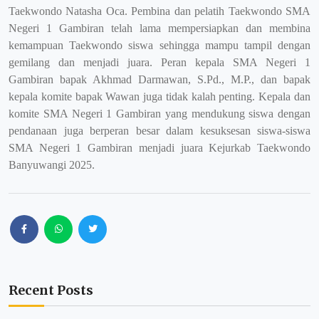
Taekwondo Natasha Oca. Pembina dan pelatih Taekwondo SMA
Negeri 1 Gambiran telah lama mempersiapkan dan membina
kemampuan Taekwondo siswa sehingga mampu tampil dengan
gemilang dan menjadi juara. Peran kepala SMA Negeri 1
Gambiran bapak Akhmad Darmawan, S.Pd., M.P., dan bapak
kepala komite bapak Wawan juga tidak kalah penting. Kepala dan
komite SMA Negeri 1 Gambiran yang mendukung siswa dengan
pendanaan juga berperan besar dalam kesuksesan siswa-siswa
SMA Negeri 1 Gambiran menjadi juara Kejurkab Taekwondo
Banyuwangi 2025.
Recent Posts